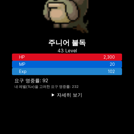
주니어 불독
43
Level
HP
2,300
MP
20
Exp
102
요구 명중률:
92
내 레벨(
1
Lv)을 고려한 요구 명중률:
232
자세히 보기