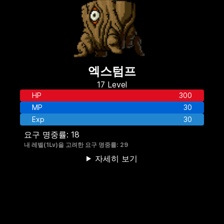
엑스텀프
17
Level
HP
300
MP
30
Exp
30
요구 명중률:
18
내 레벨(
1
Lv)을 고려한 요구 명중률:
29
자세히 보기