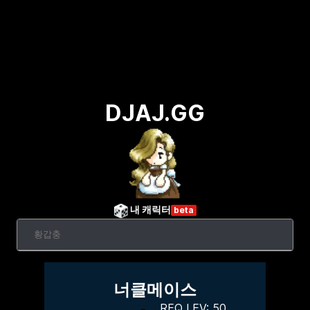
DJAJ.GG
내 캐릭터
beta
너클메이스
REQ LEV:
50