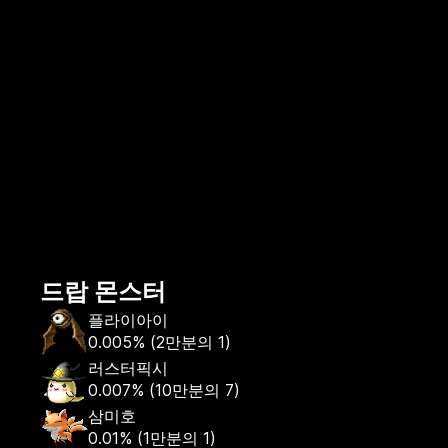
드랍 몬스터
플라이아이
0.005%
(
2만분의 1
)
러스터픽시
0.007%
(
10만분의 7
)
삼미호
0.01%
(
1만분의 1
)